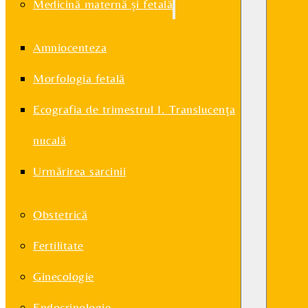
Medicină maternă și fetală
Amniocenteza
Morfologia fetală
Ecografia de trimestrul I. Translucenţa
nucală
Urmărirea sarcinii
Obstetrică
Fertilitate
Ginecologie
Endocrinologie