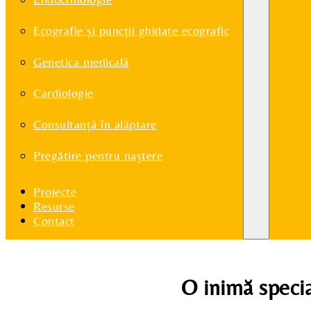
Ecografie și puncții ghidate ecografic
Genetica medicală
Cardiologie
Consultanță în alăptare
Pregătire pentru naștere
Proiecte
Resurse
Contact
O inimă speci