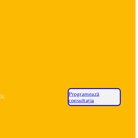
Programează
ic
consultația