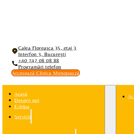
Calea Floreasca 35, etaj 3
Interfon 3, București
+40 747 08 08 88
Programări telefon
Accesează Clinica Menopauză
Acasă
Ac
Despre noi
Echipa
Servicii