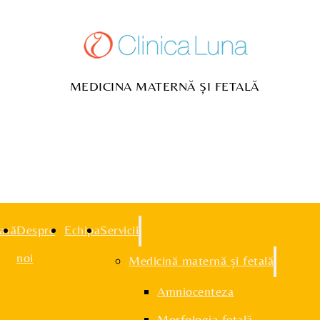
MEDICINA MATERNĂ ȘI FETALĂ
asă
Despre
Echipa
Servicii
noi
Medicină maternă și fetală
Amniocenteza
Morfologia fetală