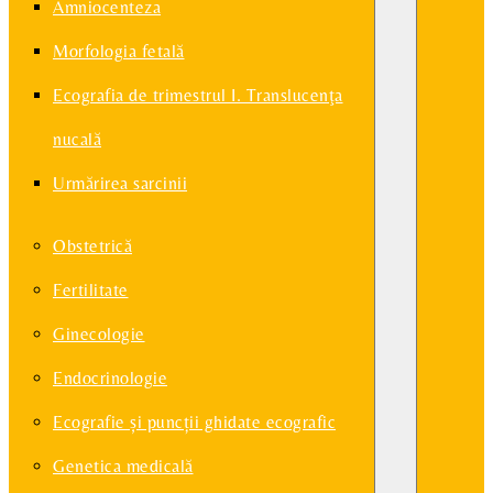
Amniocenteza
Morfologia fetală
Ecografia de trimestrul I. Translucenţa
nucală
Urmărirea sarcinii
Obstetrică
Fertilitate
Ginecologie
Endocrinologie
Ecografie și puncții ghidate ecografic
Genetica medicală