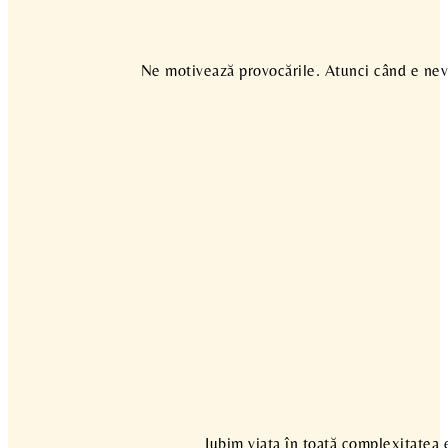
Ne motivează provocările. Atunci când e nevo
Iubim viaţa în toată complexitatea ei