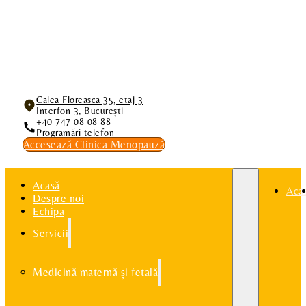
Calea Floreasca 35, etaj 3
Interfon 3, București
+40 747 08 08 88
Programări telefon
Accesează Clinica Menopauză
Acasă
Aca
Despre noi
Echipa
Servicii
Medicină maternă și fetală