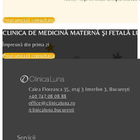
Programează consultația
CLINICA DE MEDICINĂ MATERNĂ ŞI FETALĂ L
Împreună din prima zi
Programează consultația
Calea Floreasca 35, etaj 3 Interfon 3, București
+40 747 08 08 88
office@clinicaluna.ro
/clinicaluna.bucuresti
Servicii