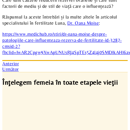
Care sunt cauzele reducerii rezervei ovariene și care sunt
factorii de mediu și de stil de viață care o influențează?
Răspunsul la aceste întrebări și la multe altele în articolul
specialistului în fertilitate Luna,
Dr. Oana Moise
:
https://www.medichub.ro/stiri/dr-oana-moise-despre-
patologiile-care-influenteaza-rezerva-de-fertilitate-id-3287-
cmsid-2?
fbclid=IwAR2Cpgw9XwApUNUsRJ4SpTEs5Z4l4j0SMDlkAHl6
Anterior
Următor
Înţelegem femeia în toate etapele vieţii