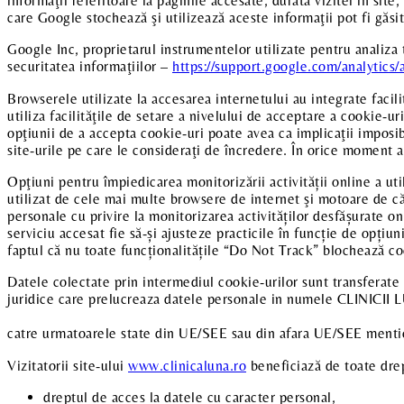
informaţii referitoare la paginile accesate, durata vizitei în site
care Google stochează şi utilizează aceste informaţii pot fi găsi
Google Inc, proprietarul instrumentelor utilizate pentru analiza 
securitatea informaţiilor –
https://support.google.com/analytic
Browserele utilizate la accesarea internetului au integrate facili
utiliza facilităţile de setare a nivelului de acceptare a cookie-u
opţiunii de a accepta cookie-uri poate avea ca implicaţii imposib
site-urile pe care le consideraţi de încredere. În orice moment a
Opţiuni pentru împiedicarea monitorizării activității online a u
utilizat de cele mai multe browsere de internet şi motoare de că
personale cu privire la monitorizarea activităților desfășurate o
serviciu accesat fie să-și ajusteze practicile în funcție de opțiun
faptul că nu toate funcționalitățile “Do Not Track” blochează co
Datele colectate prin intermediul cookie-urilor sunt transferate 
juridice care prelucreaza datele personale in numele CLINICII 
catre urmatoarele state din UE/SEE sau din afara UE/SEE ment
Vizitatorii site-ului
www.clinicaluna.ro
beneficiază de toate drept
dreptul de acces la datele cu caracter personal,