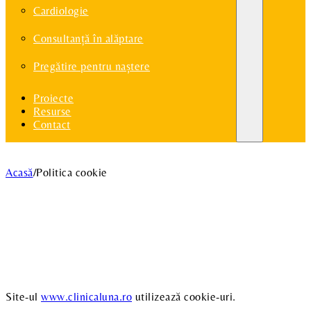
Cardiologie
Consultanță în alăptare
Pregătire pentru naștere
Proiecte
Resurse
Contact
Acasă
/
Politica cookie
Site-ul
www.clinicaluna.ro
utilizează cookie-uri.