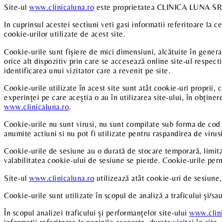
Site-ul
www.clinicaluna.ro
este proprietatea CLINICA LUNA SR
In cuprinsul acestei sectiuni veti gasi informatii referitoare la c
cookie-urilor utilizate de acest site.
Cookie-urile sunt fişiere de mici dimensiuni, alcătuite în general 
orice alt dispozitiv prin care se accesează online site-ul respecti
identificarea unui vizitator care a revenit pe site.
Cookie-urile utilizate în acest site sunt atât cookie-uri proprii, c
experinţei pe care aceştia o au în utilizarea site-ului, în obţinere
www.clinicaluna.ro
.
Cookie-urile nu sunt virusi, nu sunt compilate sub forma de cod 
anumite actiuni si nu pot fi utilizate pentru raspandirea de virusi
Cookie-urile de sesiune au o durată de stocare temporară, limitat
valabilitatea cookie-ului de sesiune se pierde. Cookie-urile perm
Site-ul
www.clinicaluna.ro
utilizează atât cookie-uri de sesiune
Cookie-urile sunt utilizate în scopul de analiză a traficului şi/sa
În scopul analizei traficului şi performanţelor site-ului
www.clini