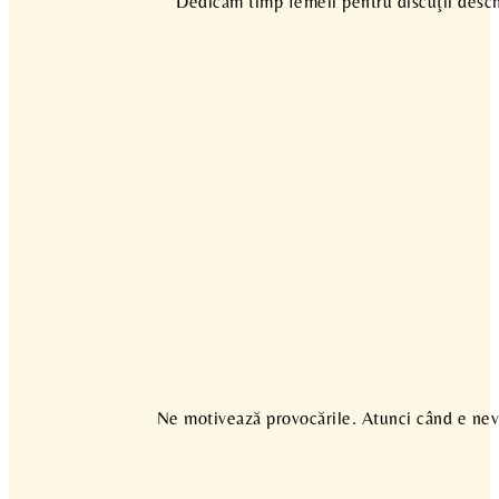
Dedicăm timp femeii pentru discuţii deschi
Ne motivează provocările. Atunci când e nevo