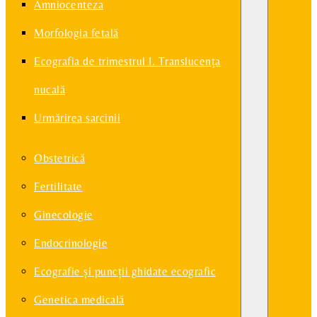
Amniocenteza
Morfologia fetală
Ecografia de trimestrul I. Translucenţa
nucală
Urmărirea sarcinii
Obstetrică
Fertilitate
Ginecologie
Endocrinologie
Ecografie și puncții ghidate ecografic
Genetica medicală