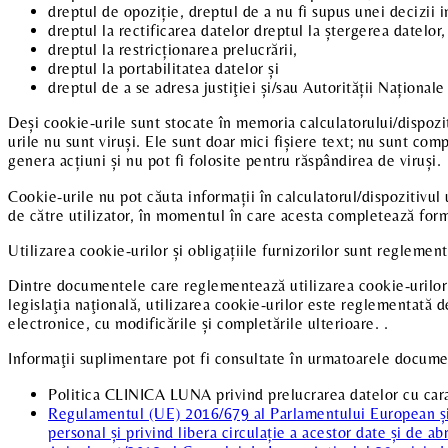
dreptul de opoziție, dreptul de a nu fi supus unei decizii i
dreptul la rectificarea datelor dreptul la ștergerea datelor,
dreptul la restricționarea prelucrării,
dreptul la portabilitatea datelor și
dreptul de a se adresa justiţiei și/sau Autorității Naționa
Deși cookie-urile sunt stocate în memoria calculatorului/dispoziti
urile nu sunt viruși. Ele sunt doar mici fișiere text; nu sunt com
genera acțiuni și nu pot fi folosite pentru răspândirea de viruși.
Cookie-urile nu pot căuta informații în calculatorul/dispozitivul
de către utilizator, în momentul în care acesta completează form
Utilizarea cookie-urilor și obligațiile furnizorilor sunt reglement
Dintre documentele care reglementează utilizarea cookie-urilor
legislaţia naţională, utilizarea cookie-urilor este reglementată 
electronice, cu modificările și completările ulterioare. .
Informaţii suplimentare pot fi consultate în urmatoarele docume
Politica CLINICA LUNA privind prelucrarea datelor cu car
Regulamentul (UE) 2016/679 al Parlamentului European și al
personal și privind libera circulație a acestor date și de 