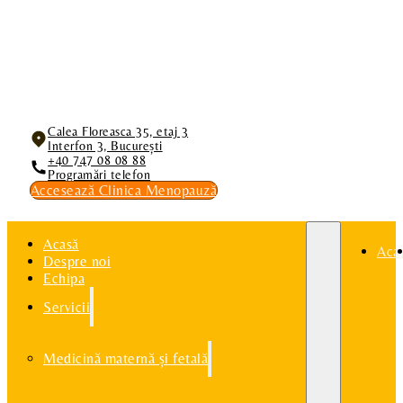
Calea Floreasca 35, etaj 3
Interfon 3, București
+40 747 08 08 88
Programări telefon
Accesează Clinica Menopauză
Acasă
Aca
Despre noi
Echipa
Servicii
Medicină maternă și fetală