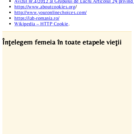
Avizul nr.4/2012 al Grupului de Lucru Articolul 29 privind
https://www.aboutcookies.org
/
http://www.youronlinechoices.com/
https://iab-romania.ro/
Wikipedia – HTTP Cookie
.
Înţelegem femeia în toate etapele vieţii