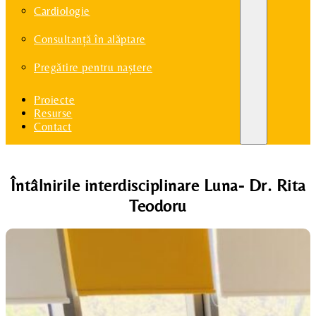
Cardiologie
Consultanță în alăptare
Pregătire pentru naștere
Proiecte
Resurse
Contact
Întâlnirile interdisciplinare Luna- Dr. Rita
Teodoru