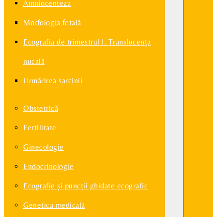
Amniocenteza
Morfologia fetală
Ecografia de trimestrul I. Translucenţa
nucală
Urmărirea sarcinii
Obstetrică
Fertilitate
Ginecologie
Endocrinologie
Ecografie și puncții ghidate ecografic
Genetica medicală