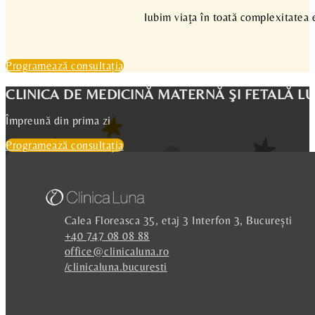
Iubim viaţa în toată complexitatea ei
Programează consultația
CLINICA DE MEDICINĂ MATERNĂ ŞI FETALĂ L
Împreună din prima zi
Programează consultația
Calea Floreasca 35, etaj 3 Interfon 3, București
+40 747 08 08 88
office@clinicaluna.ro
/clinicaluna.bucuresti