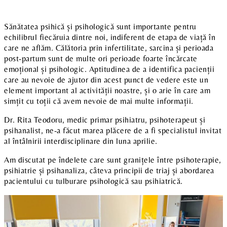
Sănătatea psihică și psihologică sunt importante pentru
echilibrul fiecăruia dintre noi, indiferent de etapa de viață în
care ne aflăm. Călătoria prin infertilitate, sarcina și perioada
post-partum sunt de multe ori perioade foarte încărcate
emoțional și psihologic. Aptitudinea de a identifica pacienții
care au nevoie de ajutor din acest punct de vedere este un
element important al activității noastre, și o arie în care am
simțit cu toții că avem nevoie de mai multe informații.
Dr. Rita Teodoru, medic primar psihiatru, psihoterapeut și
psihanalist, ne-a făcut marea plăcere de a fi specialistul invitat
al întâlnirii interdisciplinare din luna aprilie.
Am discutat pe îndelete care sunt granițele între psihoterapie,
psihiatrie și psihanaliza, câteva principii de triaj și abordarea
pacientului cu tulburare psihologică sau psihiatrică.