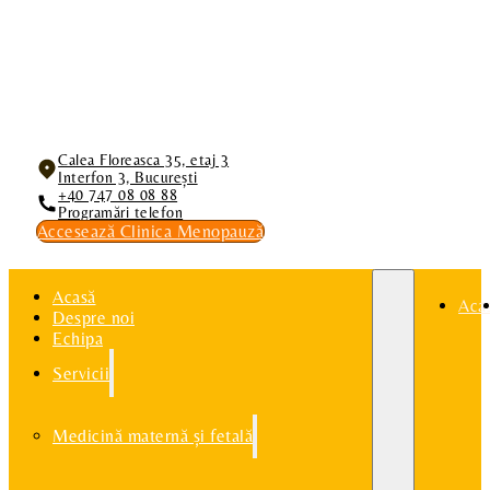
Calea Floreasca 35, etaj 3
Interfon 3, București
+40 747 08 08 88
Programări telefon
Accesează Clinica Menopauză
Acasă
Aca
Despre noi
Echipa
Servicii
Medicină maternă și fetală