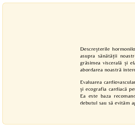
Descreșterile hormoni
asupra sănătății noastr
grăsimea viscerală și e
abordarea noastră interdi
Evaluarea cardiovascular
și ecografia cardiacă p
Ea este baza recomandă
debutul sau să evităm a