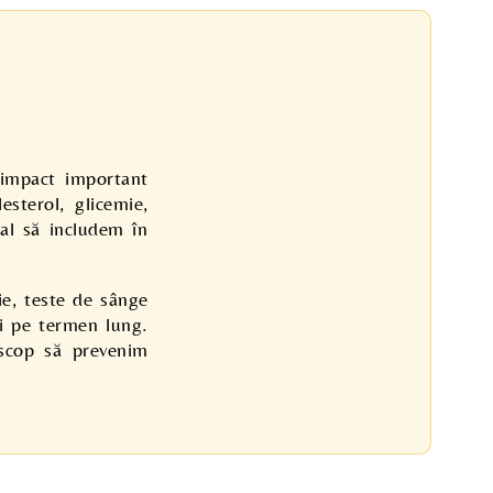
 impact important
esterol, glicemie,
ial să includem în
ie, teste de sânge
și pe termen lung.
 scop să prevenim