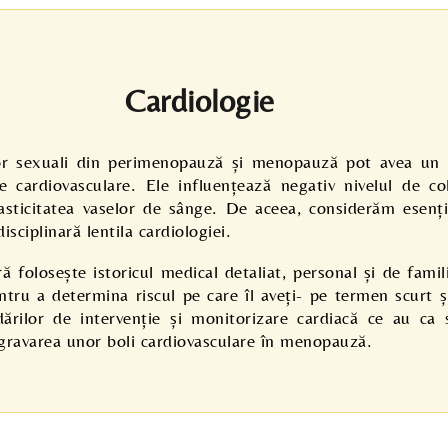
Cardiologie
lor sexuali din perimenopauză și menopauză pot avea un
e cardiovasculare. Ele influențează negativ nivelul de col
lasticitatea vaselor de sânge. De aceea, considerăm esenț
sciplinară lentila cardiologiei.
ă folosește istoricul medical detaliat, personal și de famil
entru a determina riscul pe care îl aveți- pe termen scurt 
rilor de intervenție și monitorizare cardiacă ce au ca
gravarea unor boli cardiovasculare în menopauză.