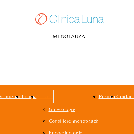
MENOPAUZĂ
espre noi
Echipa
Servicii
Resurse
Contac
Ginecologie
Consiliere menopauză
Endocrinologie