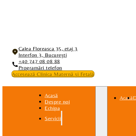
Calea Floreasca 35, etaj 3
Interfon 3, București
+40 747 08 08 88
Programări telefon
Accesează Clinica Maternă și Fetală
Acasă
Acasă
D
Despre noi
Echipa
Servicii