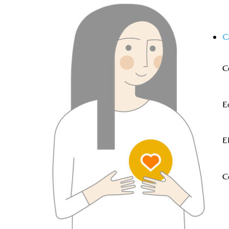
C
C
E
E
C