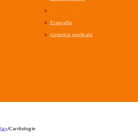
Cardiologie
Ecografie
Genetică medicală
/a>
/
Cardiologie