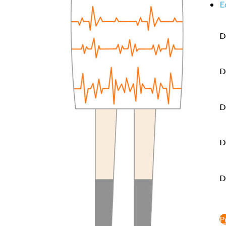
E
D
D
D
D
D
P