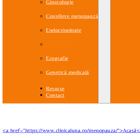
Ginecologie
Consiliere menopauză
Endocrinologie
Cardiologie
Ecografie
Genetică medicală
Resurse
Contact
<a href="https://www.clinicaluna.ro/menopauza/">Acasă<