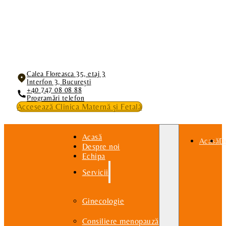
Calea Floreasca 35, etaj 3
Interfon 3, București
+40 747 08 08 88
Programări telefon
Accesează Clinica Maternă și Fetală
Acasă
Acasă
D
Despre noi
Echipa
Servicii
Ginecologie
Consiliere menopauză