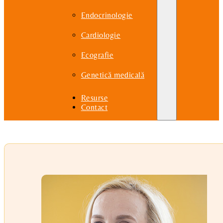
Endocrinologie
Cardiologie
Ecografie
Genetică medicală
Resurse
Contact