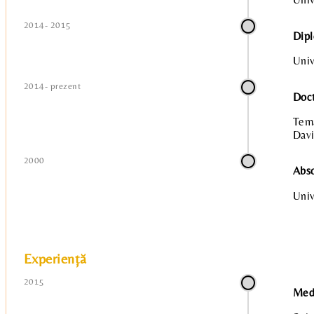
2014- 2015
Dipl
Univ
2014- prezent
Doct
Tema
Davi
2000
Abso
Univ
Experiență
2015
Medi