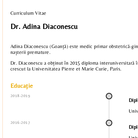
Curriculum Vitae
Dr. Adina Diaconescu
Adina Diaconescu (Goanță) este medic primar obstetrică-gine
nașterii premature.
Dr. Diaconescu a obținut în 2015 diploma interuniversitară în
crescut la Universitatea Pierre et Marie Curie, Paris.
Educație
2018-2019
Dipl
Univ
2016-2017
Dipl
Univ