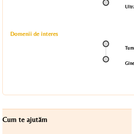
Ultr
Domenii de interes
Tumo
Gine
Cum te ajutăm